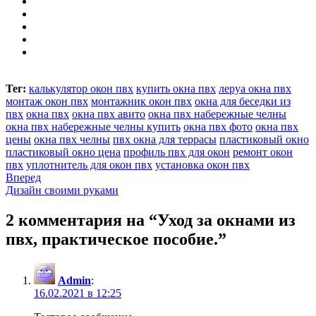
Тег:
калькулятор окон пвх
купить окна пвх
леруа окна пвх
монтаж окон пвх
монтажник окон пвх
окна для беседки из
пвх
окна пвх
окна пвх авито
окна пвх набережные челны
окна пвх набережные челны купить
окна пвх фото
окна пвх
цены
окна пвх челны
пвх окна для террасы
пластиковый окно
пластиковый окно цена
профиль пвх для окон
ремонт окон
пвх
уплотнитель для окон пвх
установка окон пвх
Навигация
Вперед
Следующая
Дизайн своими руками
по
запись:
записям
2 комментария на “
Уход за окнами из
пвх, практическое пособие.
”
Admin
:
16.02.2021 в 12:25