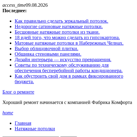
Перейти
access_time
09.08.2026
к
Последнее:
содержанию
Как правильно сделать зеркальный потолок.
Недорогие сатиновые натяжные потолки.
Бесшовные натяжные потолки из ткани.
18 идей того, что можно сделать из гипсокартона.
Матовые натяжные потолки в Набережных Челнах.
Выбор облицовочной плитки.
Обшивка стеновыми панелями.
Дизайн интерьера — искусство превращения.
Советы по техническому обслуживанию для
обеспечения бесперебойной работы кондиционера.
Как обустроить свой дом в рамках фиксированного
бюджета.
Блог о ремонте
Хороший ремонт начинается с компанией Фабрика Комфорта
home
Главная
Натяжные потолки