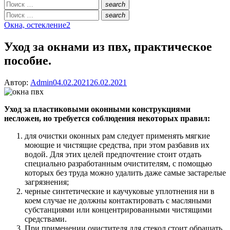
Искать:
search
Поиск
Искать:
search
Поиск
Окна, остекление
2
Уход за окнами из пвх, практическое
пособие.
Опубликовано
Автор:
Admin
04.02.2021
26.02.2021
Уход за пластиковыми оконными конструкциями
несложен, но требуется соблюдения некоторых правил:
для очистки оконных рам следует применять мягкие
моющие и чистящие средства, при этом разбавив их
водой. Для этих целей предпочтение стоит отдать
специально разработанным очистителям, с помощью
которых без труда можно удалить даже самые застарелые
загрязнения;
черные синтетические и каучуковые уплотнения ни в
коем случае не должны контактировать с масляными
субстанциями или концентрированными чистящими
средствами.
При применении очистителя для стекол стоит обращать